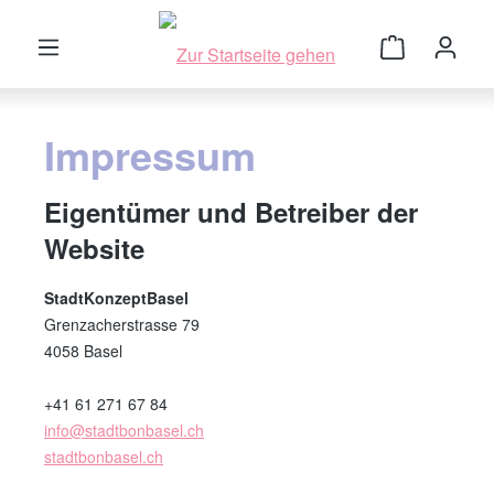
Zum Hauptinhalt springen
Warenkorb 
Impressum
Eigentümer und Betreiber der
Website
StadtKonzeptBasel
Grenzacherstrasse 79
4058 Basel
+41 61 271 67 84
info@stadtbonbasel.ch
stadtbonbasel.ch